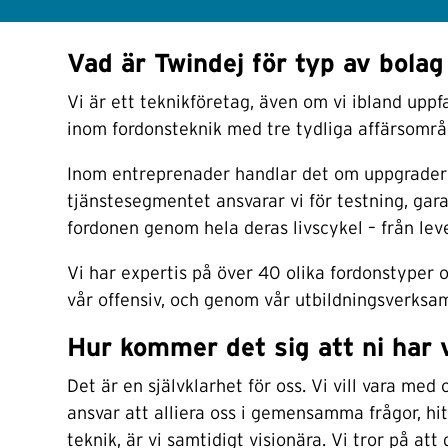
Vad är Twindej för typ av bola
Vi är ett teknikföretag, även om vi ibland uppf
inom fordonsteknik med tre tydliga affärsområd
Inom entreprenader handlar det om uppgraderinga
tjänstesegmentet ansvarar vi för testning, gar
fordonen genom hela deras livscykel – från lever
Vi har expertis på över 40 olika fordonstyper o
vår offensiv, och genom vår utbildningsverksa
Hur kommer det sig att ni har v
Det är en självklarhet för oss. Vi vill vara me
ansvar att alliera oss i gemensamma frågor, hi
teknik, är vi samtidigt visionära. Vi tror på att