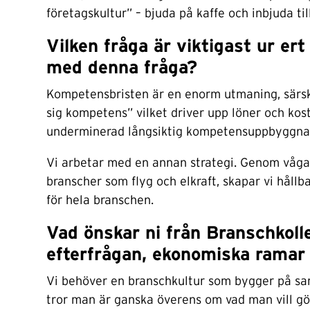
företagskultur” – bjuda på kaffe och inbjuda t
Vilken fråga är viktigast ur ert
med denna fråga?
Kompetensbristen är en enorm utmaning, särski
sig kompetens” vilket driver upp löner och ko
underminerad långsiktig kompetensuppbyggnad.
Vi arbetar med en annan strategi. Genom våga 
branscher som flyg och elkraft, skapar vi hållb
för hela branschen.
Vad önskar ni från Branschkoll
efterfrågan, ekonomiska ramar
Vi behöver en branschkultur som bygger på sa
tror man är ganska överens om vad man vill gö