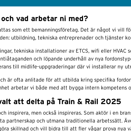
g och vad arbetar ni med?
attas som ett bemanningsföretag. Det är något vi vill fö
en: utbildning, tekniska entreprenader och tjänster kopp
r, tekniska installationer av ETCS, wifi eller HVAC som
antiåtaganden och löpande underhåll av nya fordonstyper
ans till midlife-uppgraderingar där vi installerar ny ut
ch är ofta anlitade för att utbilda kring specifika ford
mhet arbetar vi både med att bygga intern kompetens oc
alt att delta på Train & Rail 2025
d och inspirera, men också inspireras. Som aktör i en br
tta partnerskap och utmana traditionella arbetssätt. Ä
 göra skillnad och vill bidra till att fler vågar prova ny