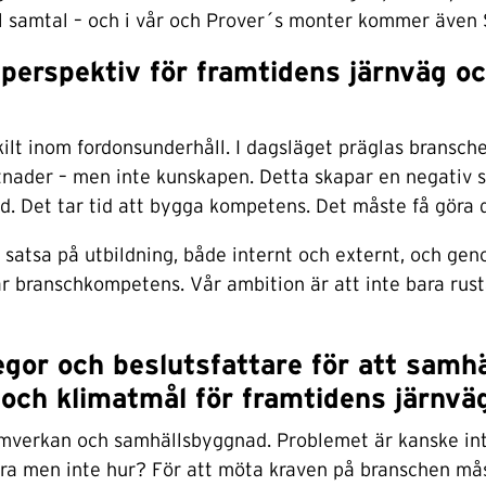
ill samtal – och i vår och Prover´s monter kommer även
 perspektiv för framtidens järnväg oc
lt inom fordonsunderhåll. I dagsläget präglas branschen
stnader – men inte kunskapen. Detta skapar en negativ 
 Det tar tid att bygga kompetens. Det måste få göra d
satsa på utbildning, både internt och externt, och gen
ar branschkompetens. Vår ambition är att inte bara rusta
egor och beslutsfattare för att samh
 och klimatmål för framtidens järnvä
mverkan och samhällsbyggnad. Problemet är kanske int
ra men inte hur? För att möta kraven på branschen mås