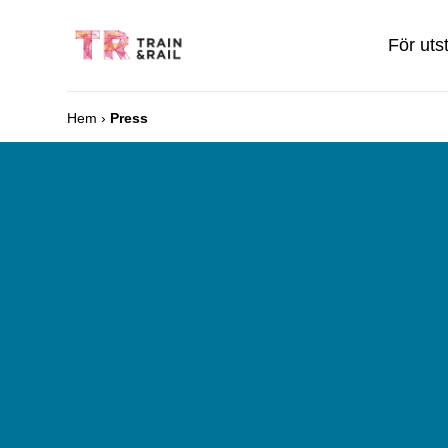
För utst
Hem
›
Press