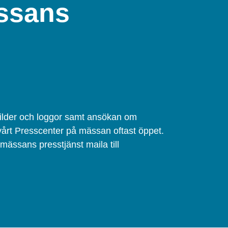
ssans
g
ilder och loggor samt ansökan om
årt Presscenter på mässan oftast öppet.
ässans presstjänst maila till