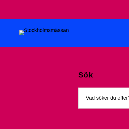
Sök
Sök
efter: