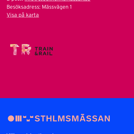
Besöksadress: Mässvägen 1
Visa på karta