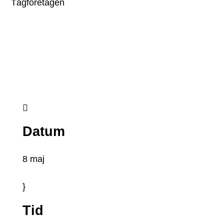
Tågföretagen

Datum
8 maj
}
Tid