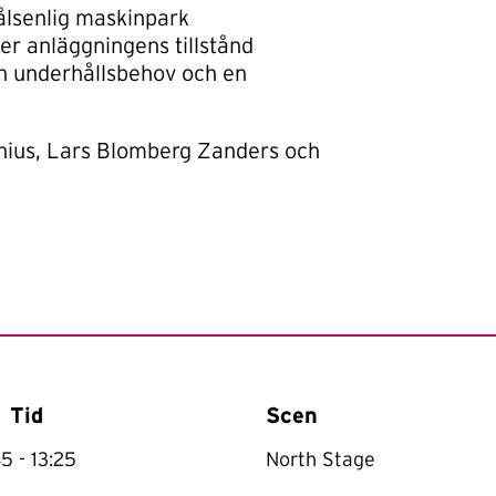
ålsenlig maskinpark
jer anläggningens tillstånd
lan underhållsbehov och en
hius, Lars Blomberg Zanders och
Tid
Scen
45
- 13:25
North Stage