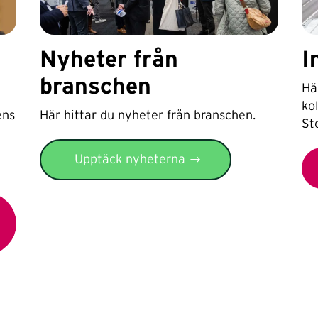
Nyheter från
I
branschen
Hä
kol
ens
Här hittar du nyheter från branschen.
St
Upptäck nyheterna