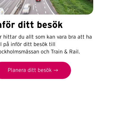
nför ditt besök
r hittar du allt som kan vara bra att ha
l på inför ditt besök till
ockholmsmässan och Train & Rail.
Planera ditt besök