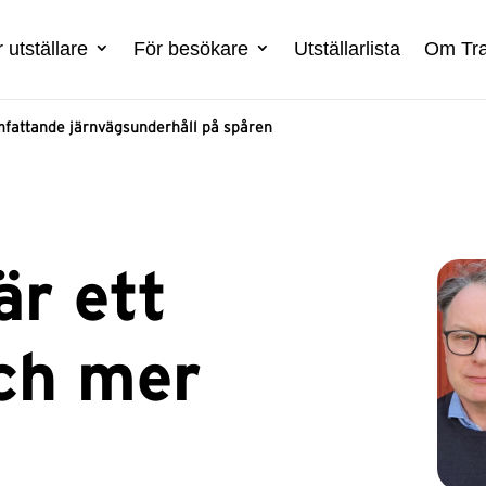
 utställare
För besökare
Utställarlista
Om Tra
omfattande järnvägsunderhåll på spåren
är ett
och mer