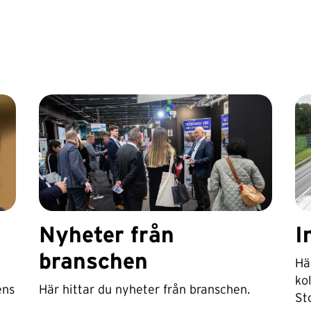
Nyheter från
I
branschen
Hä
kol
ens
Här hittar du nyheter från branschen.
St