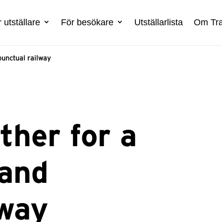
 utställare
För besökare
Utställarlista
Om Tra
punctual railway
ther for a
 and
lway