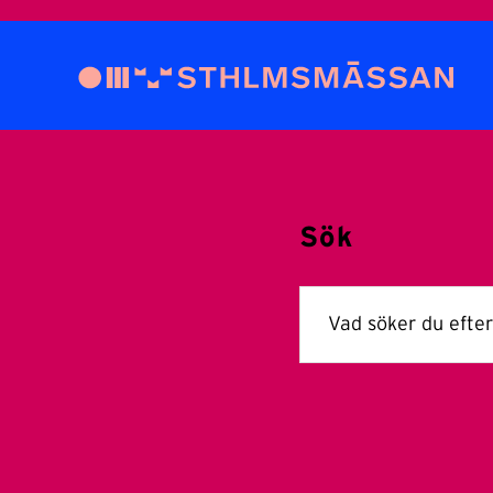
Sök
Sök
efter: